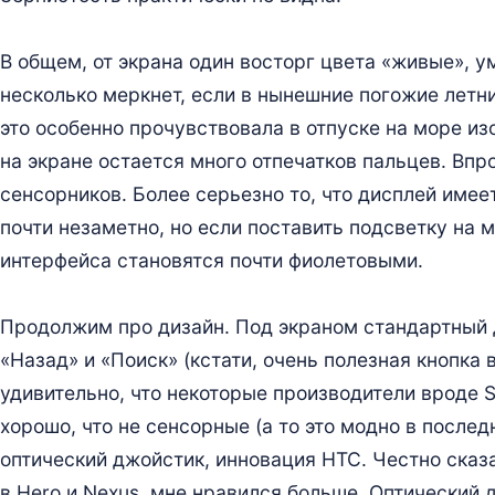
В общем, от экрана один восторг цвета «живые», 
несколько меркнет, если в нынешние погожие летни
это особенно прочувствовала в отпуске на море и
на экране остается много отпечатков пальцев. Вп
сенсорников. Более серьезно то, что дисплей имее
почти незаметно, но если поставить подсветку на
интерфейса становятся почти фиолетовыми.
Продолжим про дизайн. Под экраном стандартный 
«Назад» и «Поиск» (кстати, очень полезная кнопка
удивительно, что некоторые производители вроде S
хорошо, что не сенсорные (а то это модно в после
оптический джойстик, инновация HTC. Честно сказ
в Hero и Nexus, мне нравился больше. Оптический 