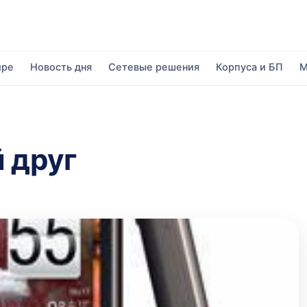
ире
Новость дня
Сетевые решения
Корпуса и БП
М
 друг