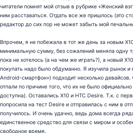
читатели помнят мой отзыв в рубрике «Женский взг
ним расставаться. Отдать все же пришлось (это ст
редактор до сих пор не может забыть мой печальны
Впрочем, я не побежала в тот же день за новым X1
минимальную сумму, без сожалений меняла одну т
пока не хотелось (а на чем же играть?), а новый X1
покупать надо было обдуманно. Я изучила рынок и 
Android-смартфон») подходит несколько девайсов. 
отпали по причине того, что их не было официальн
доступна). Оставались X10 и HTC Desire. Т.к. с пе
попросила на тест Desire и отправилась с ним в от
получилось. И очень удачно, ведь дома всегда ряд
единственное средство для связи с миром и особе
свободное время.