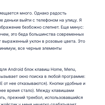
умещается много. Однако радость
е деньки выйти с телефоном на улицу. Я
зображение безбожно слепнет. Еще минус:
рочем, это беда большинства современных
т выраженный уклон в розовые цвета. Это
 минимум, все черные элементы
для Android блок клавиш Home, Menu,
 вызывает окно поиска в любой программе:
E от нее отказываются). Кнопки удобные и
днее время стало). Между клавишами
ать, прежний трекбол, использовавшийся
джойстик у меня нечетко срабатывает