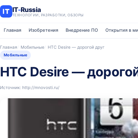
IT
-
Russia
ТЕХНОЛОГИИ, РАЗРАБОТКИ, ОБЗОРЫ
Главная
Изобретения
Внедрение ПО
Открытия в м
Главная
Мобильные
HTC Desire — дорогой друг
Мобильные
HTC Desire — дорогой
Источник: http://mnovosti.ru/