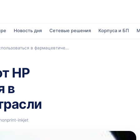
ире
Новость дня
Сетевые решения
Корпуса и БП
М
спользоваться в фармацевтиче…
от HP
я в
трасли
onprint-inkjet