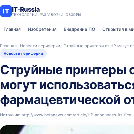
IT
-
Russia
ТЕХНОЛОГИИ, РАЗРАБОТКИ, ОБЗОРЫ
Главная
Изобретения
Внедрение ПО
Открытия в м
Главная
Новости периферии
Струйные принтеры от HP могут и
Новости периферии
Струйные принтеры 
могут использоватьс
фармацевтической о
Источник: http://www.betanews.com/article/HP-announces-its-first-n