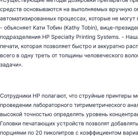
средств основываются на выполняемых вручную о
автоматизированных процессах, которые не могут 
- объясняет Кати Тобин (Kathy Tobin), вице-прези
подразделения HP Specialty Printing Systems. - Н
печати, которая позволяет быстро и аккуратно ра
всего в одну треть от толщины человеческого воло
задачи».
Сотрудники HP полагают, что струйные принтеры м
проведении лабораторного титриметрического анал
высокой точностью определять уровень концентрац
Головки печатающих устройств позволят добавлят
порциями по 20 пиколитров с коэффициентом вари