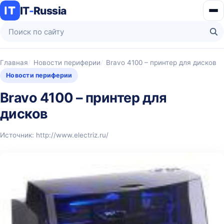
IT
-
Russia
Ме
Поиск по сайту
На
Главная
Новости периферии
Bravo 4100 – принтер для дисков
Новости периферии
Bravo 4100 – принтер для
дисков
Источник: http://www.electriz.ru/