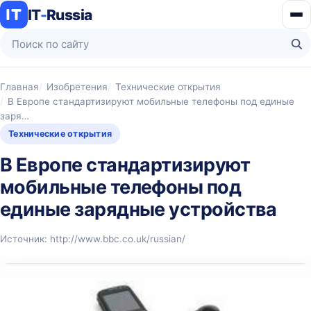
IT
-
Russia
Ме
Поиск по сайту
На
Главная
Изобретения
Технические открытия
В Европе стандартизируют мобильные телефоны под единые
заря…
Технические открытия
В Европе стандартизируют
мобильные телефоны под
единые зарядные устройства
Источник: http://www.bbc.co.uk/russian/