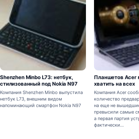
Shenzhen Minbo L73: нетбук,
Планшетов Acer 
стилизованный под Nokia N97
хватить на всех
Компания Shenzhen Minbo выпустила
Компания Acer сооб
нетбук L73, внешним видом
количество предва
напоминающий смартфон Nokia N97
на еще не вышедши
превысили самые с
а первая партия ус
фактически…