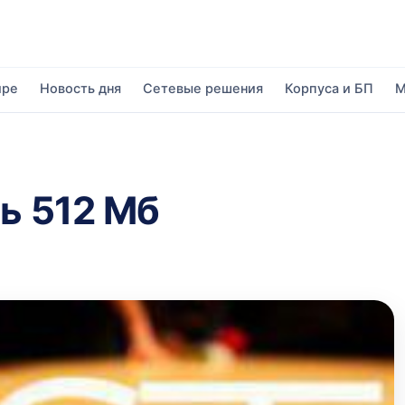
ире
Новость дня
Сетевые решения
Корпуса и БП
М
сь 512 Мб