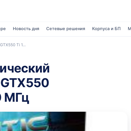
ире
Новость дня
Сетевые решения
Корпуса и БП
М
 GTX550 Ti 1…
фический
 GTX550
0 МГц